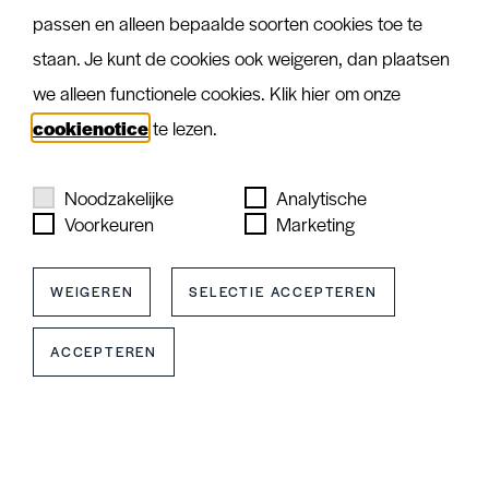
passen en alleen bepaalde soorten cookies toe te
staan. Je kunt de cookies ook weigeren, dan plaatsen
we alleen functionele cookies. Klik hier om onze
cookienotice
te lezen.
Noodzakelijke
Analytische
Voorkeuren
Marketing
WEIGEREN
SELECTIE ACCEPTEREN
1. Voortraject
ACCEPTEREN
We beoordelen de ondervloer, bespreken jouw
wensen en adviseren over kleur en afwerking.
Indien nodig brengen we een egalisatielaag