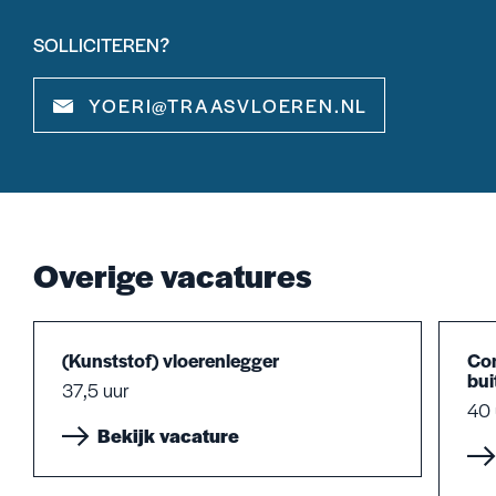
SOLLICITEREN?
YOERI@TRAASVLOEREN.NL
Overige vacatures
(Kunststof) vloerenlegger
Co
bui
37,5 uur
40 
Bekijk vacature