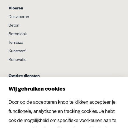
Vloeren
Dekvloeren
Beton
Betonlook
Terrazzo
Kunststof
Renovatie
Overige diensten
Vloerisolatie
Wij gebruiken cookies
Vloerverwarming
Houten vloer vervangen
Door op de accepteren knop te klikken accepteer je
Vloer egaliseren
functionele, analytische en tracking cookies. Je hebt
ook de mogelijkheid om specifieke voorkeuren aan te