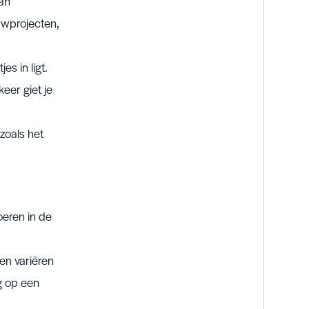
van
uwprojecten,
es in ligt.
eer giet je
zoals het
oeren in de
en variëren
ag op een