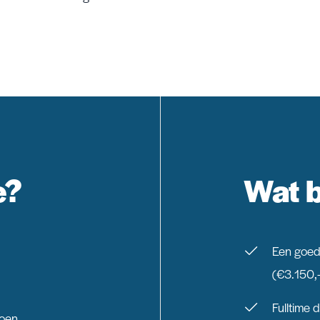
e?
Wat 
Een goed
(€3.150,
Fulltime 
doen