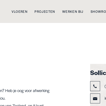
VLOEREN
PROJECTEN
WERKEN BIJ
SHOWR
Solli
(
en? Heb je oog voor afwerking
jou.
n van Zeeland, en jij kunt