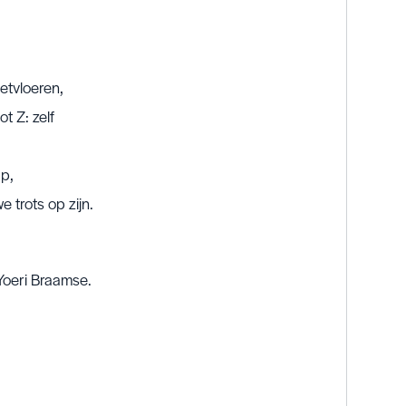
etvloeren,
t Z: zelf
p,
 trots op zijn.
Yoeri Braamse.