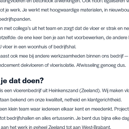
oatingvloeren en betonlook afwerkingen. Ook hoort egaliseren 
tot je werk. Je werkt met hoogwaardige materialen, in nieuwbo
bedrijfspanden.
met collega’s uit het team en zorgt dat de vloer er strak en netj
tzelfde: de ene keer ben je aan het voorbewerken, de andere k
 vloer in een woonhuis of bedrijfshal.
naast ook mee bij andere werkzaamheden binnen ons bedrijf — 
dcement dekvloeren of vloerisolatie. Afwisseling genoeg dus.
je dat doen?
is een vloerenbedrijf uit Heinkenszand (Zeeland). Wij maken vl
staan bekend om onze kwaliteit, netheid en klantgerichtheid.
een klein team waar iedereen elkaar kent en meedenkt. Project
ot bedrijfshallen en alles ertussenin. Je bent dus bijna elke d
 aan het werk in geheel Zeeland tot aan West-Brabant.