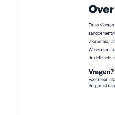
Over 
Traas Vloeren 
zandcementvloe
voorbereid, ui
We werken met
duidelijkheid 
Vragen?
Voor meer inf
Bel gerust naa