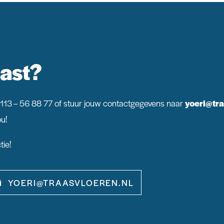
ast?
0113 – 56 88 77 of stuur jouw contactgegevens naar
yoeri@tra
u!
tie!
YOERI@TRAASVLOEREN.NL